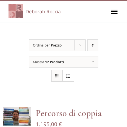
Salta
Deborah Roccia
Tog
al
contenuto
Nav
Home
Ordina per
Prezzo
Chi sono
Mostra
12 Prodotti
I miei percorsi
I miei corsi
Di cosa mi occupo
Percorso di coppia
1.195,00
€
Carrello