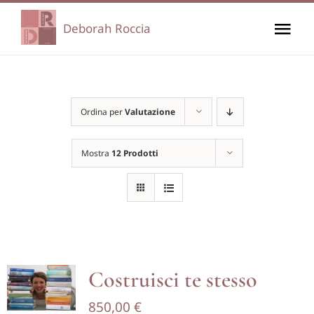
Salta
Deborah Roccia
Tog
al
contenuto
Nav
Home
Ordina per
Valutazione
Chi sono
Mostra
12 Prodotti
I miei percorsi
I miei corsi
Di cosa mi occupo
Costruisci te stesso
850,00
€
Carrello