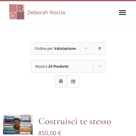
Salta
Deborah Roccia
Tog
al
contenuto
Nav
Home
Ordina per
Valutazione
Chi sono
Mostra
24 Prodotti
I miei percorsi
I miei corsi
Di cosa mi occupo
Costruisci te stesso
850,00
€
Carrello